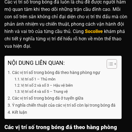
Các vị trí số trong bóng đá luôn là chủ đề được người hâm
mộ quan tâm khi theo dõi những trận cầu đỉnh cao. Mỗi
con số trên sân không chỉ đại diện cho vị trí thi đấu mà còn
phản ánh nhiệm vụ chiến thuật, phong cách vận hành đội
hình và vai trò của từng cầu thủ. Cùng
Socolive
khám phá
chi tiết ý nghĩa từng vị trí để hiểu rõ hơn về môn thể thao
vua hiện đại.
NỘI DUNG LIÊN QUAN:
Các vị trí số trong bóng đá theo hàng phòng ngự
Vị trí số 1 – Thủ môn
Vị trí số 2 và số 3 – Hậu vệ biên
Vị trí số 4 và số 5 – Trung vệ
Các vị trí số trong bóng đá ở tuyến giữa
Ý nghĩa chiến thuật của các vị trí số còn lại trong bóng đá
Kết luận
Các vị trí số trong bóng đá theo hàng phòng