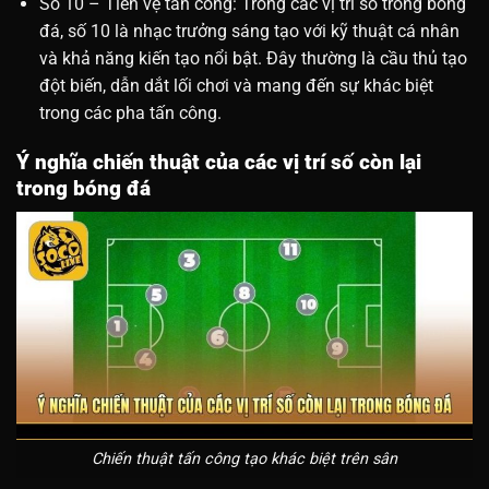
Số 10 – Tiền vệ tấn công: Trong các vị trí số trong bóng
đá, số 10 là nhạc trưởng sáng tạo với kỹ thuật cá nhân
và khả năng kiến tạo nổi bật. Đây thường là cầu thủ tạo
đột biến, dẫn dắt lối chơi và mang đến sự khác biệt
trong các pha tấn công.
Ý nghĩa chiến thuật của các vị trí số còn lại
trong bóng đá
Chiến thuật tấn công tạo khác biệt trên sân