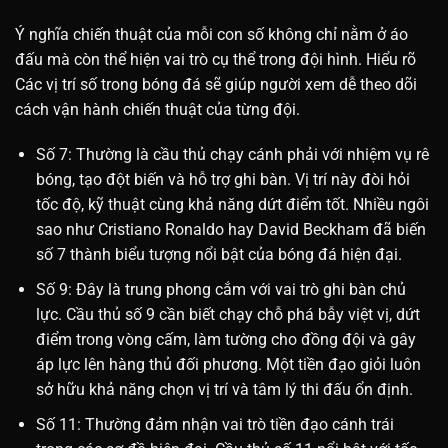
Ý nghĩa chiến thuật của mỗi con số không chỉ nằm ở áo
đấu mà còn thể hiện vai trò cụ thể trong đội hình. Hiểu rõ
Các vị trí số trong bóng đá sẽ giúp người xem dễ theo dõi
cách vận hành chiến thuật của từng đội.
Số 7: Thường là cầu thủ chạy cánh phải với nhiệm vụ rê
bóng, tạo đột biến và hỗ trợ ghi bàn. Vị trí này đòi hỏi
tốc độ, kỹ thuật cùng khả năng dứt điểm tốt. Nhiều ngôi
sao như Cristiano Ronaldo hay David Beckham đã biến
số 7 thành biểu tượng nổi bật của bóng đá hiện đại.
Số 9: Đây là trung phong cắm với vai trò ghi bàn chủ
lực. Cầu thủ số 9 cần biết chạy chỗ phá bẫy việt vị, dứt
điểm trong vòng cấm, làm tường cho đồng đội và gây
áp lực lên hàng thủ đối phương. Một tiền đạo giỏi luôn
sở hữu khả năng chọn vị trí và tâm lý thi đấu ổn định.
Số 11: Thường đảm nhận vai trò tiền đạo cánh trái