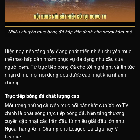
Nhiều chuyên mục bóng đá hấp dẫn dành cho người hâm mộ
Hiện nay, nền tảng này đang phát triển nhiều chuyên mục
thể thao hấp dẫn nhằm phục vụ đa dạng nhu cầu của
người xem. Từ trực tiếp bóng đá cho tới highlight và tin tức
nhận định, mọi nội dung đều được cập nhật khá nhanh
chóng.
Trực tiếp bóng đá chất lượng cao
Một trong những chuyên mục nổi bật nhất của Xoivo TV
chính là phát sóng trực tiếp bóng đá. Nền tảng thường
xuyên cập nhật các trận đấu từ nhiều giải đấu lớn như
Ngoại hạng Anh, Champions League, La Liga hay V-
League.