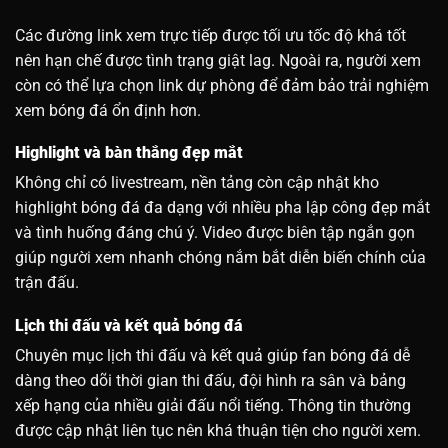
Các đường link xem trực tiếp được tối ưu tốc độ khá tốt
nên hạn chế được tình trạng giật lag. Ngoài ra, người xem
còn có thể lựa chọn link dự phòng để đảm bảo trải nghiệm
xem bóng đá ổn định hơn.
Highlight và bàn thắng đẹp mắt
Không chỉ có livestream, nền tảng còn cập nhật kho
highlight bóng đá đa dạng với nhiều pha lập công đẹp mắt
và tình huống đáng chú ý. Video được biên tập ngắn gọn
giúp người xem nhanh chóng nắm bắt diễn biến chính của
trận đấu.
Lịch thi đấu và kết quả bóng đá
Chuyên mục lịch thi đấu và kết quả giúp fan bóng đá dễ
dàng theo dõi thời gian thi đấu, đội hình ra sân và bảng
xếp hạng của nhiều giải đấu nổi tiếng. Thông tin thường
được cập nhật liên tục nên khá thuận tiện cho người xem.