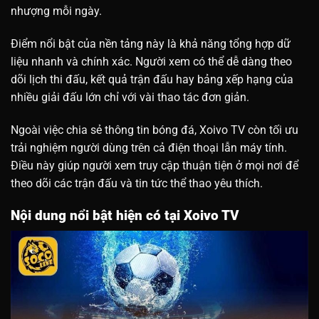
nhượng mỗi ngày.
Điểm nổi bật của nền tảng này là khả năng tổng hợp dữ
liệu nhanh và chính xác. Người xem có thể dễ dàng theo
dõi lịch thi đấu, kết quả trận đấu hay bảng xếp hạng của
nhiều giải đấu lớn chỉ với vài thao tác đơn giản.
Ngoài việc chia sẻ thông tin bóng đá, Xoivo TV còn tối ưu
trải nghiệm người dùng trên cả điện thoại lẫn máy tính.
Điều này giúp người xem truy cập thuận tiện ở mọi nơi để
theo dõi các trận đấu và tin tức thể thao yêu thích.
Nội dung nổi bật hiện có tại Xoivo TV