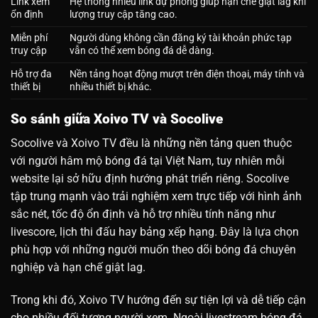
Link xem
Hệ thống nhiều link dự phòng giúp hạn chế giật lag khi
ổn định
lượng truy cập tăng cao.
Miễn phí
Người dùng không cần đăng ký tài khoản phức tạp
truy cập
vẫn có thể xem bóng đá dễ dàng.
Hỗ trợ đa
Nền tảng hoạt động mượt trên điện thoại, máy tính và
thiết bị
nhiều thiết bị khác.
So sánh giữa Xoivo TV và Socolive
Socolive và Xoivo TV đều là những nền tảng quen thuộc
với người hâm mộ bóng đá tại Việt Nam, tuy nhiên mỗi
website lại sở hữu định hướng phát triển riêng. Socolive
tập trung mạnh vào trải nghiệm xem trực tiếp với hình ảnh
sắc nét, tốc độ ổn định và hỗ trợ nhiều tính năng như
livescore, lịch thi đấu hay bảng xếp hạng. Đây là lựa chọn
phù hợp với những người muốn theo dõi bóng đá chuyên
nghiệp và hạn chế giật lag.
Trong khi đó, Xoivo TV hướng đến sự tiện lợi và dễ tiếp cận
cho nhiều đối tượng người xem. Ngoài livestream bóng đá,