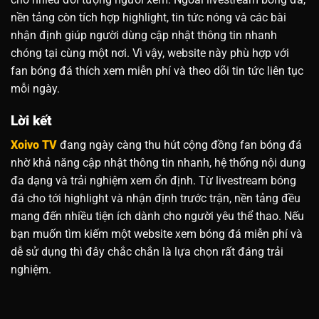
nền tảng còn tích hợp highlight, tin tức nóng và các bài
nhận định giúp người dùng cập nhật thông tin nhanh
chóng tại cùng một nơi. Vì vậy, website này phù hợp với
fan bóng đá thích xem miễn phí và theo dõi tin tức liên tục
mỗi ngày.
Lời kết
Xoivo TV
đang ngày càng thu hút cộng đồng fan bóng đá
nhờ khả năng cập nhật thông tin nhanh, hệ thống nội dung
đa dạng và trải nghiệm xem ổn định. Từ livestream bóng
đá cho tới highlight và nhận định trước trận, nền tảng đều
mang đến nhiều tiện ích dành cho người yêu thể thao. Nếu
bạn muốn tìm kiếm một website xem bóng đá miễn phí và
dễ sử dụng thì đây chắc chắn là lựa chọn rất đáng trải
nghiệm.