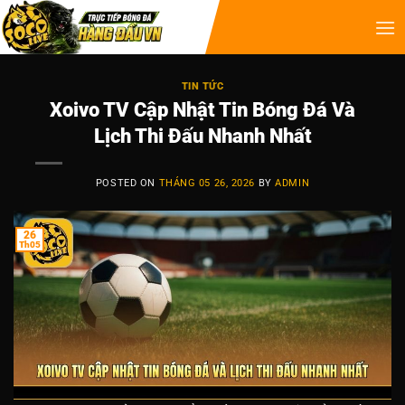
TIN TỨC
Xoivo TV Cập Nhật Tin Bóng Đá Và
Lịch Thi Đấu Nhanh Nhất
POSTED ON
THÁNG 05 26, 2026
BY
ADMIN
26
Th05