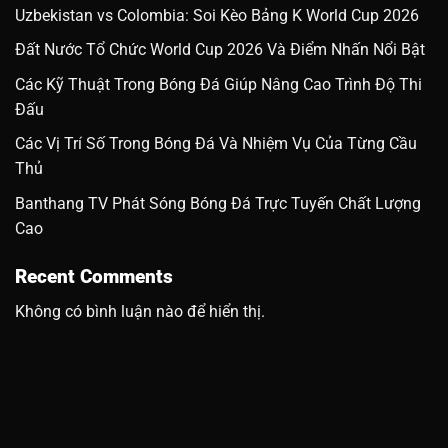
Uzbekistan vs Colombia: Soi Kèo Bảng K World Cup 2026
Đất Nước Tổ Chức World Cup 2026 Và Điểm Nhấn Nổi Bật
Các Kỹ Thuật Trong Bóng Đá Giúp Nâng Cao Trình Độ Thi
Đấu
Các Vị Trí Số Trong Bóng Đá Và Nhiệm Vụ Của Từng Cầu
Thủ
Banthang TV Phát Sóng Bóng Đá Trực Tuyến Chất Lượng
Cao
Recent Comments
Không có bình luận nào để hiển thị.